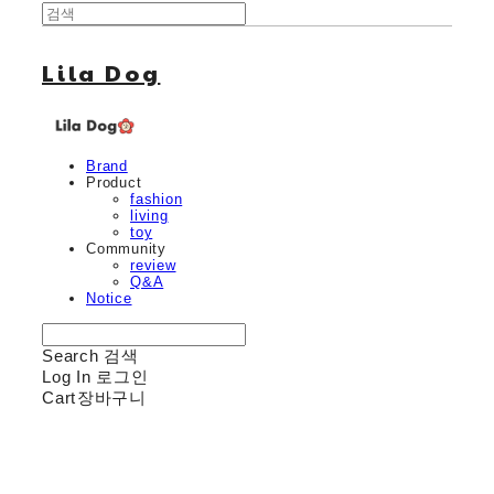
Lila Dog
Brand
Product
fashion
living
toy
Community
review
Q&A
Notice
Search
검색
Log In
로그인
Cart
장바구니