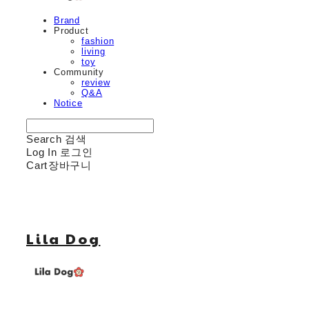
Brand
Product
fashion
living
toy
Community
review
Q&A
Notice
Search
검색
Log In
로그인
Cart
장바구니
Lila Dog