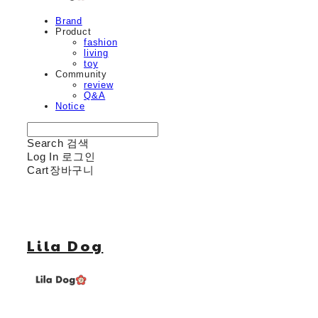
Brand
Product
fashion
living
toy
Community
review
Q&A
Notice
Search
검색
Log In
로그인
Cart
장바구니
Lila Dog