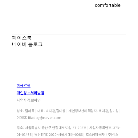
comfortable
페이스북
네이버 블로그
이용약관
개인정보처리방침
사업자정보확인
상호: 릴라독 | 대표: 박지훈,김미성 | 개인정보관리책임자: 박지훈,김미성 |
이메일: liladog@naver.com
주소: 서울특별시 용산구 한강대로50길 37 205호 | 사업자등록번호:
373-
01-01466
| 통신판매:
2020-서울서대문-0086
| 호스팅제공자: (주)식스