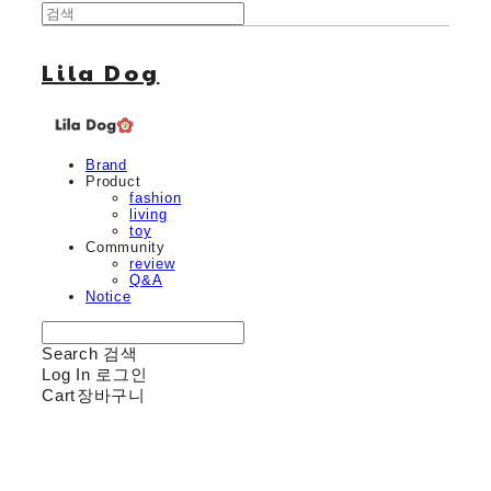
Lila Dog
Brand
Product
fashion
living
toy
Community
review
Q&A
Notice
Search
검색
Log In
로그인
Cart
장바구니