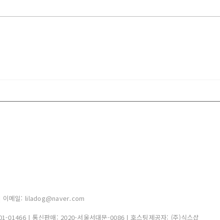
일: liladog@naver.com
01-01466
| 통신판매:
2020-서울서대문-0086
| 호스팅제공자: (주)식스샵