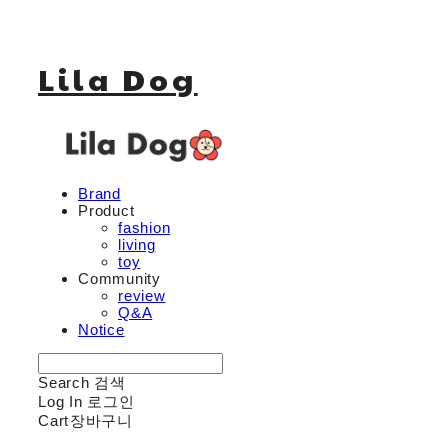
Lila Dog
Brand
Product
fashion
living
toy
Community
review
Q&A
Notice
Search
검색
Log In
로그인
Cart
장바구니