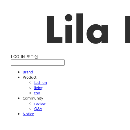
LOG IN
로그인
Brand
Product
fashion
living
toy
Community
review
Q&A
Notice