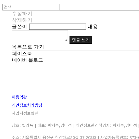
수정하기
삭제하기
글쓴이
내용
댓글 쓰기
목록으로 가기
페이스북
네이버 블로그
이용약관
개인정보처리방침
사업자정보확인
상호: 릴라독 | 대표: 박지훈,김미성 | 개인정보관리책임자: 박지훈,김미성 | 이메
주소: 서울특별시 용산구 한강대로50길 37 205호 | 사업자등록번호:
373-