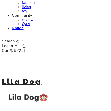
fashion
living
toy
Community
review
Q&A
Notice
Search
검색
Log In
로그인
Cart
장바구니
Lila Dog