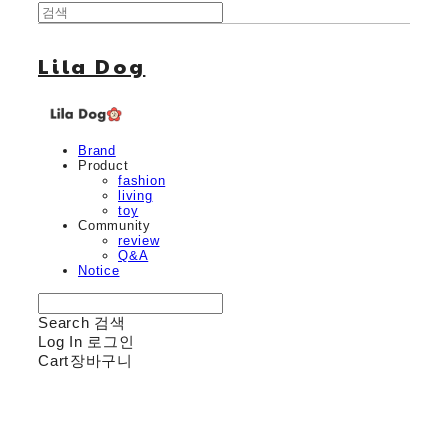
Lila Dog
Brand
Product
fashion
living
toy
Community
review
Q&A
Notice
Search
검색
Log In
로그인
Cart
장바구니