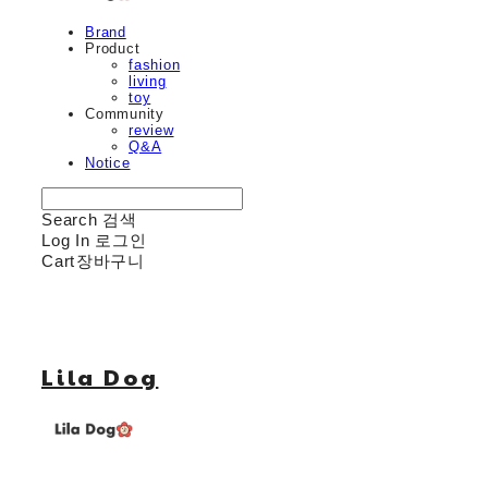
Brand
Product
fashion
living
toy
Community
review
Q&A
Notice
Search
검색
Log In
로그인
Cart
장바구니
Lila Dog