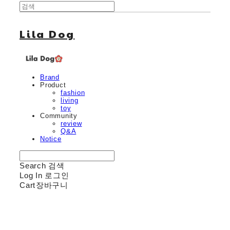
Lila Dog
Brand
Product
fashion
living
toy
Community
review
Q&A
Notice
Search
검색
Log In
로그인
Cart
장바구니