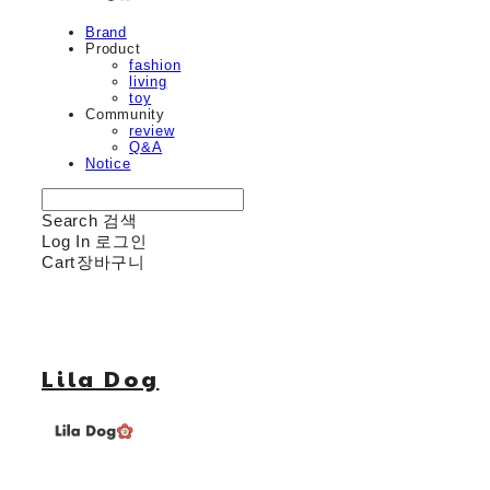
Brand
Product
fashion
living
toy
Community
review
Q&A
Notice
Search
검색
Log In
로그인
Cart
장바구니
Lila Dog