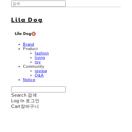
Lila Dog
Brand
Product
fashion
living
toy
Community
review
Q&A
Notice
Search
검색
Log In
로그인
Cart
장바구니