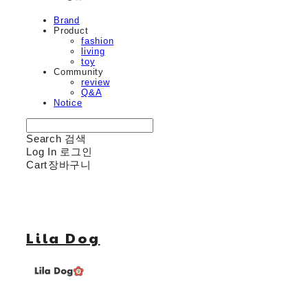
Brand
Product
fashion
living
toy
Community
review
Q&A
Notice
Search
검색
Log In
로그인
Cart
장바구니
Lila Dog