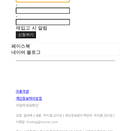
-
-
재입고 시 알림
신청하기
페이스북
네이버 블로그
이용약관
개인정보처리방침
사업자정보확인
상호: 릴라독 | 대표: 박지훈,김미성 | 개인정보관리책임자: 박지훈,김미성 |
이메일: liladog@naver.com