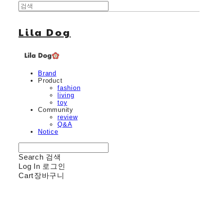
Lila Dog
Brand
Product
fashion
living
toy
Community
review
Q&A
Notice
Search
검색
Log In
로그인
Cart
장바구니