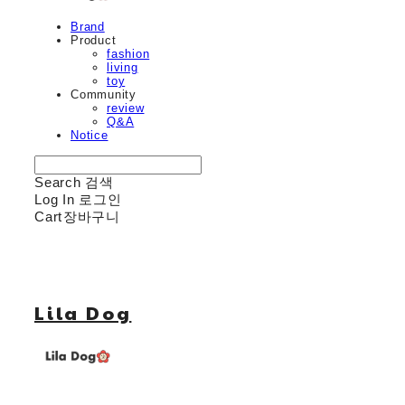
Brand
Product
fashion
living
toy
Community
review
Q&A
Notice
Search
검색
Log In
로그인
Cart
장바구니
Lila Dog