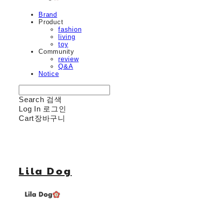
Brand
Product
fashion
living
toy
Community
review
Q&A
Notice
Search
검색
Log In
로그인
Cart
장바구니
Lila Dog