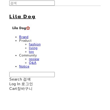
Lila Dog
Brand
Product
fashion
living
toy
Community
review
Q&A
Notice
Search
검색
Log In
로그인
Cart
장바구니