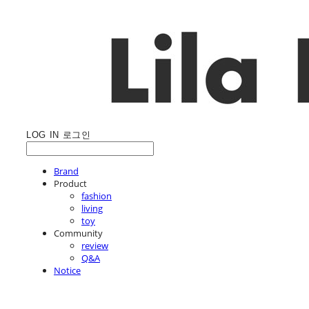
LOG IN
로그인
Brand
Product
fashion
living
toy
Community
review
Q&A
Notice