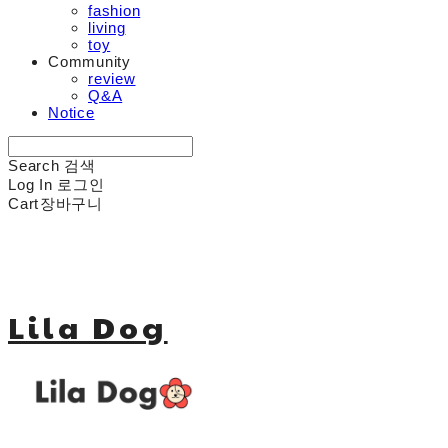
fashion
living
toy
Community
review
Q&A
Notice
Search
검색
Log In
로그인
Cart
장바구니
Lila Dog