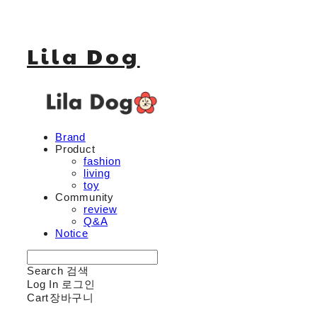
Lila Dog
Brand
Product
fashion
living
toy
Community
review
Q&A
Notice
Search
검색
Log In
로그인
Cart
장바구니