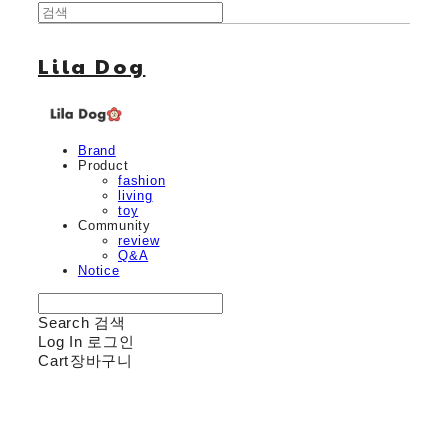
Lila Dog
Brand
Product
fashion
living
toy
Community
review
Q&A
Notice
Search
검색
Log In
로그인
Cart
장바구니