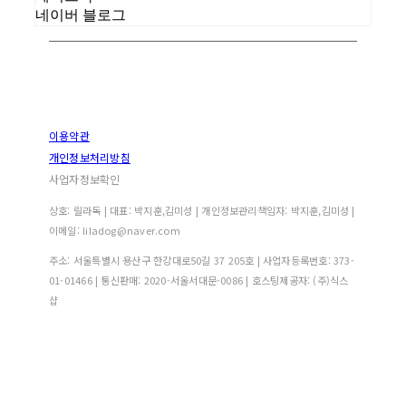
네이버 블로그
이용약관
개인정보처리방침
사업자정보확인
상호: 릴라독 | 대표: 박지훈,김미성 | 개인정보관리책임자: 박지훈,김미성 |
이메일: liladog@naver.com
주소: 서울특별시 용산구 한강대로50길 37 205호 | 사업자등록번호:
373-
01-01466
| 통신판매:
2020-서울서대문-0086
| 호스팅제공자: (주)식스
샵