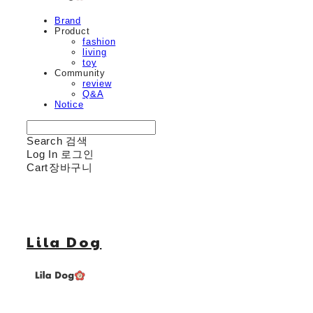
Brand
Product
fashion
living
toy
Community
review
Q&A
Notice
Search
검색
Log In
로그인
Cart
장바구니
Lila Dog