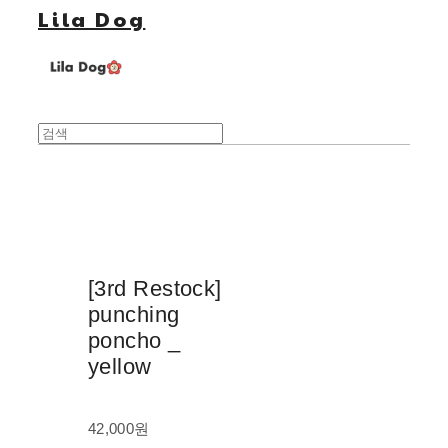
Lila Dog
[3rd Restock]
punching
poncho _
yellow
42,000원